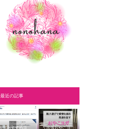
最近の記事
大宮おすすめヨ
＼出張おやこヨ