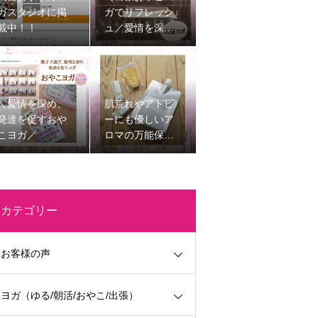
ガスタジオに掲
ガでリフレッシ
載中！！
ュ／愛情を深
め、発達を促す
子育てを楽しく
する時間
＼愛情を深め、
肌荒れやアトピ
発達を促すおや
ーにも優しいア
こヨガ／
ロマの万能保湿
剤
カテゴリー
お客様の声
ヨガ（ゆる/朝活/おやこ/出張）