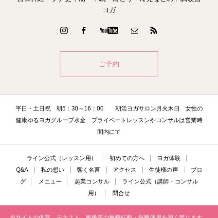
ヨガ
ご予約
平日・土日祝 朝5：30～16：00 朝活ヨガサロン月火木日 女性の
健康ゆるヨガグループ水金 プライベートレッスンやコンサルは営業時
間内にて
ライン公式（レッスン用）
初めての方へ
ヨガ体験
Q&A
私の想い
響く名言
アクセス
生徒様の声
ブロ
グ
メニュー
起業コンサル
ライン公式（講師・コンサル
用）
問合せ
当サイトの内容、テキスト、画像等の無断転載・無断使用を固く禁じます。