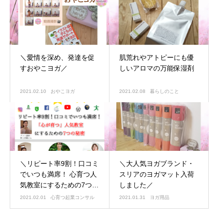
＼愛情を深め、発達を促
肌荒れやアトピーにも優
すおやこヨガ／
しいアロマの万能保湿剤
2021.02.10
おやこヨガ
2021.02.08
暮らしのこと
＼リピート率9割！口コミ
＼大人気ヨガブランド・
でいつも満席！ 心育つ人
スリアのヨガマット入荷
気教室にするための7つの
しました／
秘密
／セミナー登壇
2021.02.01
心育つ起業コンサル
2021.01.31
ヨガ用品