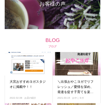
お客様の声
BLOG
ブログ
大宮おすすめヨガスタジ
＼出張おやこヨガでリフ
オに掲載中！！
レッシュ／愛情を深め、
発達を促す子育てを楽し
くする時間
2022.02.08
お店の紹介
2021.03.15
おやこヨガ