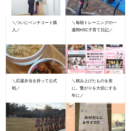
＼ついにベンチコート購
＼毎朝トレーニングの一
入／
週間HSC子育て日記／
＼応援弁当を持って公式
＼積み上げたものを形
戦／
に。繋がりを大切にする
年に／