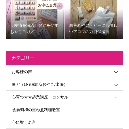
＼愛情を深め、発達を促す
肌荒れやアトピーにも優し
おやこヨガ／
いアロマの万能保湿剤
カテゴリー
お客様の声
ヨガ（ゆる/朝活/おやこ/出張）
心育つママ起業講座・コンサル
陰陽調和の重ね煮料理教室
心に響く名言