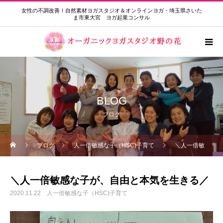
女性の不調改善！自然素材ヨガスタジオ＆オンラインヨガ・埼玉県さいた
ま市東大宮 ヨガ起業コンサル
BLOG
ブログ
ブログ
人一倍敏感な子（HSC)子育て
＼人一倍敏感な子が、自由と本気を生きる／
＼人一倍敏感な子が、自由と本気を生きる／
2020.11.22
人一倍敏感な子（HSC)子育て