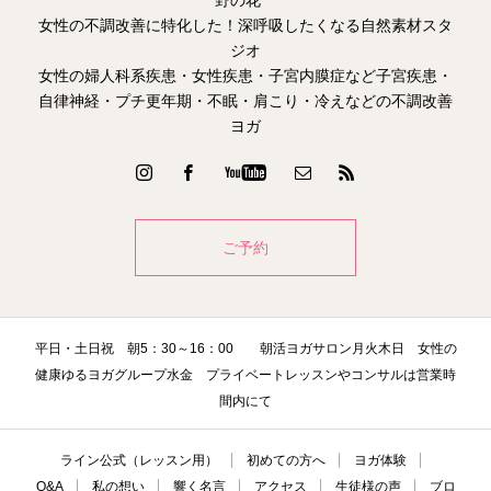
野の花
女性の不調改善に特化した！深呼吸したくなる自然素材スタ
ジオ
女性の婦人科系疾患・女性疾患・子宮内膜症など子宮疾患・
自律神経・プチ更年期・不眠・肩こり・冷えなどの不調改善
ヨガ
ご予約
平日・土日祝 朝5：30～16：00 朝活ヨガサロン月火木日 女性の
健康ゆるヨガグループ水金 プライベートレッスンやコンサルは営業時
間内にて
ライン公式（レッスン用）
初めての方へ
ヨガ体験
Q&A
私の想い
響く名言
アクセス
生徒様の声
ブロ