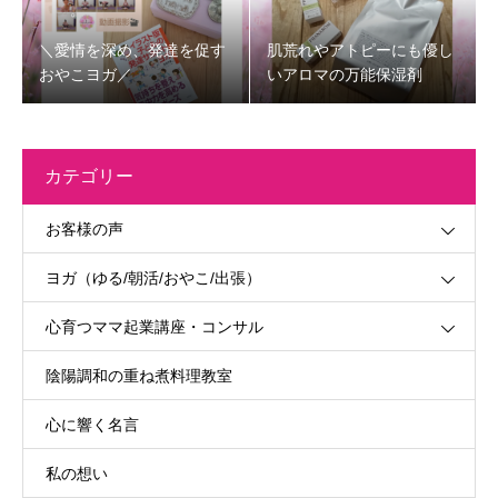
＼愛情を深め、発達を促す
肌荒れやアトピーにも優し
おやこヨガ／
いアロマの万能保湿剤
カテゴリー
お客様の声
ヨガ（ゆる/朝活/おやこ/出張）
心育つママ起業講座・コンサル
陰陽調和の重ね煮料理教室
心に響く名言
私の想い