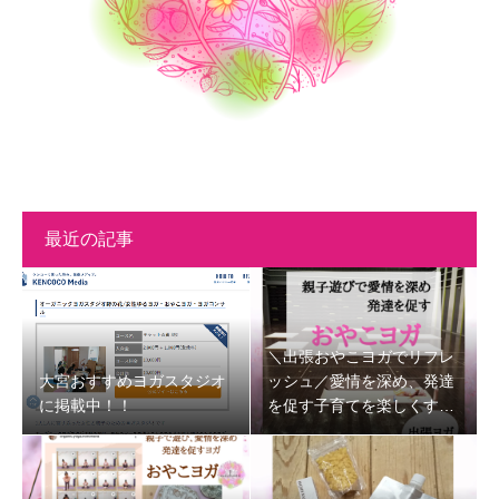
最近の記事
＼出張おやこヨガでリフレ
大宮おすすめヨガスタジオ
ッシュ／愛情を深め、発達
に掲載中！！
を促す子育てを楽しくする
時間