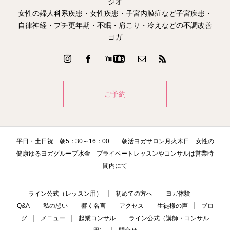
ジオ
女性の婦人科系疾患・女性疾患・子宮内膜症など子宮疾患・
自律神経・プチ更年期・不眠・肩こり・冷えなどの不調改善
ヨガ
ご予約
平日・土日祝 朝5：30～16：00 朝活ヨガサロン月火木日 女性の
健康ゆるヨガグループ水金 プライベートレッスンやコンサルは営業時
間内にて
ライン公式（レッスン用）
初めての方へ
ヨガ体験
Q&A
私の想い
響く名言
アクセス
生徒様の声
ブロ
グ
メニュー
起業コンサル
ライン公式（講師・コンサル