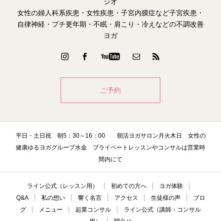
ジオ
女性の婦人科系疾患・女性疾患・子宮内膜症など子宮疾患・
自律神経・プチ更年期・不眠・肩こり・冷えなどの不調改善
ヨガ
ご予約
平日・土日祝 朝5：30～16：00 朝活ヨガサロン月火木日 女性の
健康ゆるヨガグループ水金 プライベートレッスンやコンサルは営業時
間内にて
ライン公式（レッスン用）
初めての方へ
ヨガ体験
Q&A
私の想い
響く名言
アクセス
生徒様の声
ブロ
グ
メニュー
起業コンサル
ライン公式（講師・コンサル