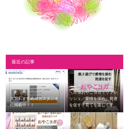
最近の記事
＼出張おやこヨガでリフレ
大宮おすすめヨガスタジオ
ッシュ／愛情を深め、発達
に掲載中！！
を促す子育てを楽しくする
時間