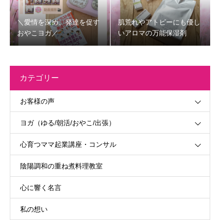
＼愛情を深め、発達を促す
肌荒れやアトピーにも優し
おやこヨガ／
いアロマの万能保湿剤
カテゴリー
お客様の声
ヨガ（ゆる/朝活/おやこ/出張）
心育つママ起業講座・コンサル
陰陽調和の重ね煮料理教室
心に響く名言
私の想い