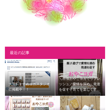
最近の記事
＼出張おやこヨガでリフレ
大宮おすすめヨガスタジオ
ッシュ／愛情を深め、発達
に掲載中！！
を促す子育てを楽しくする
時間