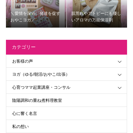
＼愛情を深め、発達を促す
肌荒れやアトピーにも優し
おやこヨガ／
いアロマの万能保湿剤
カテゴリー
お客様の声
ヨガ（ゆる/朝活/おやこ/出張）
心育つママ起業講座・コンサル
陰陽調和の重ね煮料理教室
心に響く名言
私の想い