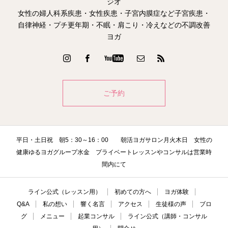
ジオ
女性の婦人科系疾患・女性疾患・子宮内膜症など子宮疾患・
自律神経・プチ更年期・不眠・肩こり・冷えなどの不調改善
ヨガ
ご予約
平日・土日祝 朝5：30～16：00 朝活ヨガサロン月火木日 女性の
健康ゆるヨガグループ水金 プライベートレッスンやコンサルは営業時
間内にて
ライン公式（レッスン用）
初めての方へ
ヨガ体験
Q&A
私の想い
響く名言
アクセス
生徒様の声
ブロ
グ
メニュー
起業コンサル
ライン公式（講師・コンサル