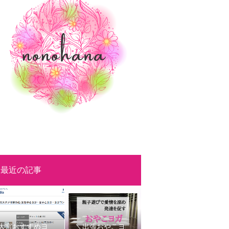
最近の記事
大宮おすすめヨ
＼出張おやこヨ