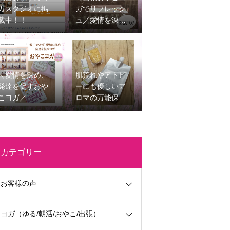
ガスタジオに掲
ガでリフレッシ
載中！！
ュ／愛情を深
め、発達を促す
子育てを楽しく
する時間
＼愛情を深め、
肌荒れやアトピ
発達を促すおや
ーにも優しいア
こヨガ／
ロマの万能保湿
剤
カテゴリー
お客様の声
ヨガ（ゆる/朝活/おやこ/出張）