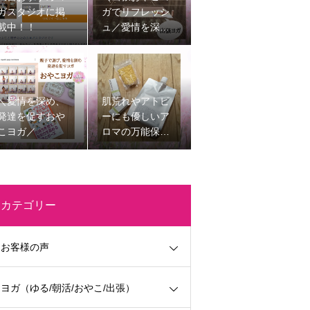
ガスタジオに掲
ガでリフレッシ
載中！！
ュ／愛情を深
め、発達を促す
子育てを楽しく
する時間
＼愛情を深め、
肌荒れやアトピ
発達を促すおや
ーにも優しいア
こヨガ／
ロマの万能保湿
剤
カテゴリー
お客様の声
ヨガ（ゆる/朝活/おやこ/出張）