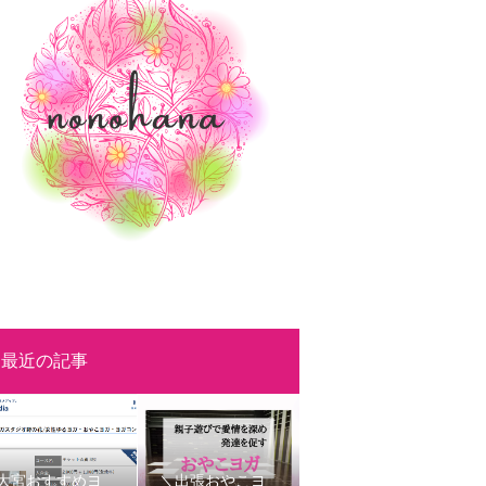
最近の記事
大宮おすすめヨ
＼出張おやこヨ