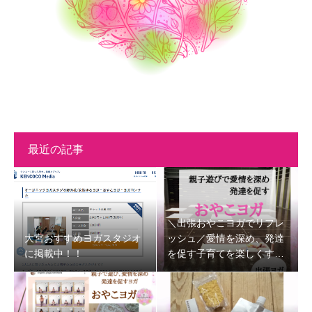
最近の記事
＼出張おやこヨガでリフレ
大宮おすすめヨガスタジオ
ッシュ／愛情を深め、発達
に掲載中！！
を促す子育てを楽しくする
時間