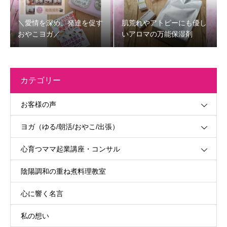
＼愛情を深め、発達を促す
肌荒れやアトピーにも優し
おやこヨガ／
いアロマの万能保湿剤
カテゴリー
お客様の声
ヨガ（ゆる/朝活/おやこ/出張）
心育つママ起業講座・コンサル
陰陽調和の重ね煮料理教室
心に響く名言
私の想い