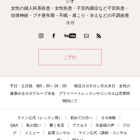
ジオ
女性の婦人科系疾患・女性疾患・子宮内膜症など子宮疾患・
自律神経・プチ更年期・不眠・肩こり・冷えなどの不調改善
ヨガ
ご予約
平日・土日祝 朝5：30～16：00 朝活ヨガサロン月火木日 女性の
健康ゆるヨガグループ水金 プライベートレッスンやコンサルは営業時
間内にて
ライン公式（レッスン用）
初めての方へ
ヨガ体験
Q&A
私の想い
響く名言
アクセス
生徒様の声
ブロ
グ
メニュー
起業コンサル
ライン公式（講師・コンサル