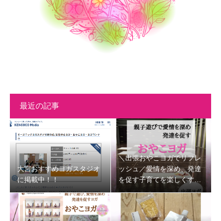
最近の記事
＼出張おやこヨガでリフレ
大宮おすすめヨガスタジオ
ッシュ／愛情を深め、発達
に掲載中！！
を促す子育てを楽しくする
時間