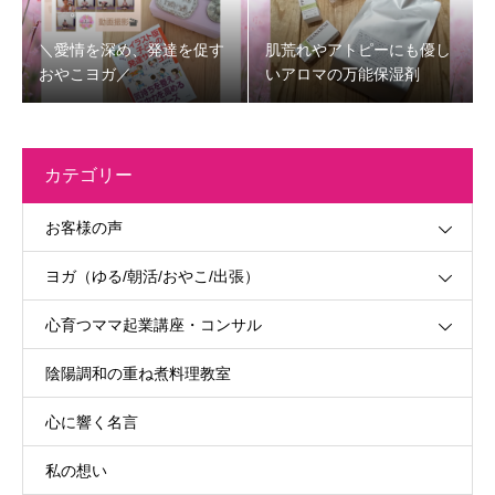
＼愛情を深め、発達を促す
肌荒れやアトピーにも優し
おやこヨガ／
いアロマの万能保湿剤
カテゴリー
お客様の声
ヨガ（ゆる/朝活/おやこ/出張）
心育つママ起業講座・コンサル
陰陽調和の重ね煮料理教室
心に響く名言
私の想い