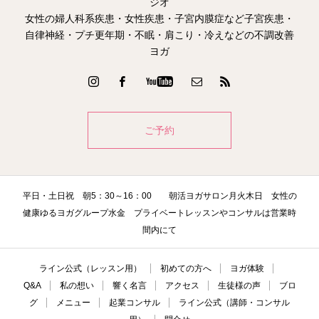
ジオ
女性の婦人科系疾患・女性疾患・子宮内膜症など子宮疾患・
自律神経・プチ更年期・不眠・肩こり・冷えなどの不調改善
ヨガ
ご予約
平日・土日祝 朝5：30～16：00 朝活ヨガサロン月火木日 女性の
健康ゆるヨガグループ水金 プライベートレッスンやコンサルは営業時
間内にて
ライン公式（レッスン用）
初めての方へ
ヨガ体験
Q&A
私の想い
響く名言
アクセス
生徒様の声
ブロ
グ
メニュー
起業コンサル
ライン公式（講師・コンサル