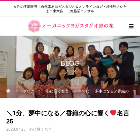
女性の不調改善！自然素材ヨガスタジオ＆オンラインヨガ・埼玉県さいた
ま市東大宮 ヨガ起業コンサル
BLOG
ブログ
ブログ
心に響く名言
＼1分、夢中になる／香織の心に響く
＼1分、夢中になる／香織の心に響く
名言
25
2020.07.25
心に響く名言