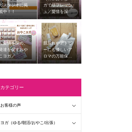
ガスタジオに掲
ガでリフレッシ
載中！！
ュ／愛情を深
め、発達を促す
子育てを楽しく
する時間
＼愛情を深め、
肌荒れやアトピ
発達を促すおや
ーにも優しいア
こヨガ／
ロマの万能保湿
剤
カテゴリー
お客様の声
ヨガ（ゆる/朝活/おやこ/出張）