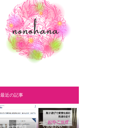
最近の記事
大宮おすすめヨ
＼出張おやこヨ