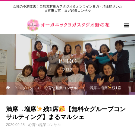
女性の不調改善！自然素材ヨガスタジオ＆オンラインヨガ・埼玉県さいた
ま市東大宮 ヨガ起業コンサル
BLOG
ブログ
ブログ
心育つ起業コンサル
満席→増席
残1席
【無
満席→増席
残1席
【無料☆グループコン
サルティング】まるマルシェ
2020.09.28
心育つ起業コンサル