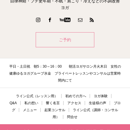
自律神経・プチ更年期・不眠・肩こり・冷えなどの不調改善
ヨガ
ご予約
平日・土日祝 朝5：30～16：00 朝活ヨガサロン月火木日 女性の
健康ゆるヨガグループ水金 プライベートレッスンやコンサルは営業時
間内にて
ライン公式（レッスン用）
初めての方へ
ヨガ体験
Q&A
私の想い
響く名言
アクセス
生徒様の声
ブロ
グ
メニュー
起業コンサル
ライン公式（講師・コンサル
用）
問合せ